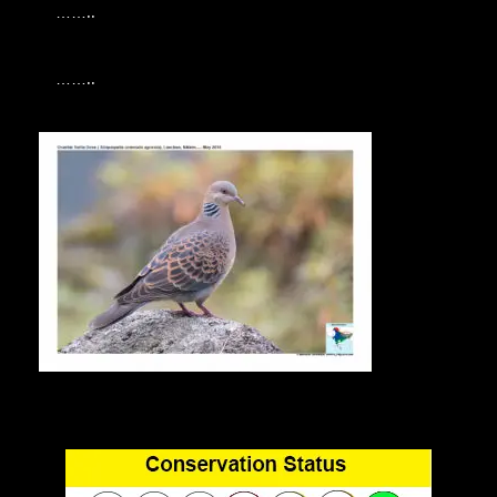
……..
……..