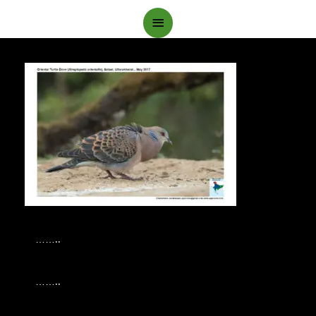
Main
Menu
……..
……..